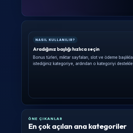
NASIL KULLANILIR?
Aradığınız başlığı hızlıca seçin
Bonus türleri, miktar sayfaları, slot ve ödeme başlıkla
istediğiniz kategoriye, ardından o kategoriyi destekle
ÖNE ÇIKANLAR
En çok açılan ana kategoriler