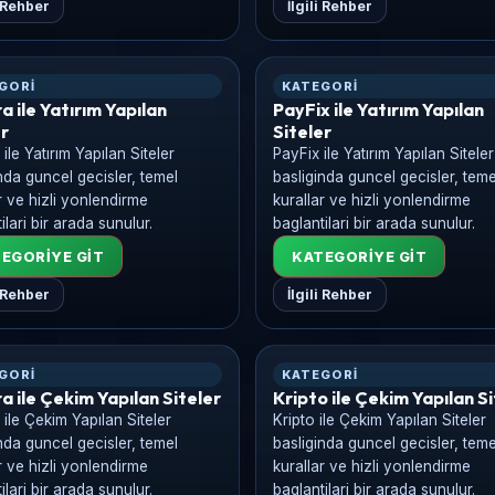
i Rehber
İlgili Rehber
GORI
KATEGORI
a ile Yatırım Yapılan
PayFix ile Yatırım Yapılan
er
Siteler
ile Yatırım Yapılan Siteler
PayFix ile Yatırım Yapılan Siteler
nda guncel gecisler, temel
basliginda guncel gecisler, teme
r ve hizli yonlendirme
kurallar ve hizli yonlendirme
ilari bir arada sunulur.
baglantilari bir arada sunulur.
EGORIYE GIT
KATEGORIYE GIT
i Rehber
İlgili Rehber
GORI
KATEGORI
a ile Çekim Yapılan Siteler
Kripto ile Çekim Yapılan Si
ile Çekim Yapılan Siteler
Kripto ile Çekim Yapılan Siteler
nda guncel gecisler, temel
basliginda guncel gecisler, teme
r ve hizli yonlendirme
kurallar ve hizli yonlendirme
ilari bir arada sunulur.
baglantilari bir arada sunulur.