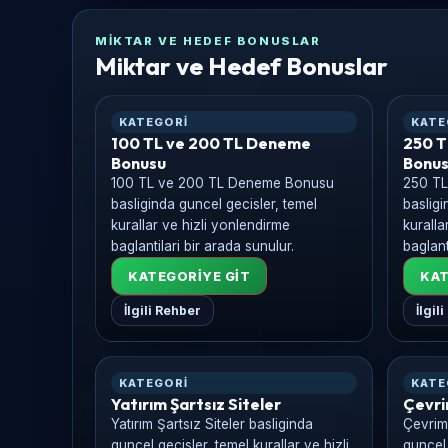
MIKTAR VE HEDEF BONUSLAR
Miktar ve Hedef Bonuslar
KATEGORI
KATE
100 TL ve 200 TL Deneme
250 T
Bonusu
Bonu
100 TL ve 200 TL Deneme Bonusu
250 TL
basliginda guncel gecisler, temel
basligi
kurallar ve hizli yonlendirme
kuralla
baglantilari bir arada sunulur.
baglant
KATEGORIYE GIT
KAT
İlgili Rehber
İlgil
KATEGORI
KATE
Yatırım Şartsız Siteler
Çevri
Yatırım Şartsız Siteler basliginda
Çevrim 
guncel gecisler, temel kurallar ve hizli
guncel 