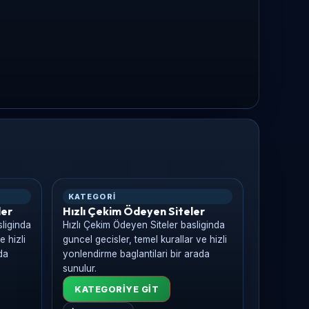
KATEGORI
ler
Hızlı Çekim Ödeyen Siteler
liginda
Hızlı Çekim Ödeyen Siteler basliginda
e hizli
guncel gecisler, temel kurallar ve hizli
da
yonlendirme baglantilari bir arada
sunulur.
KATEGORIYE GIT