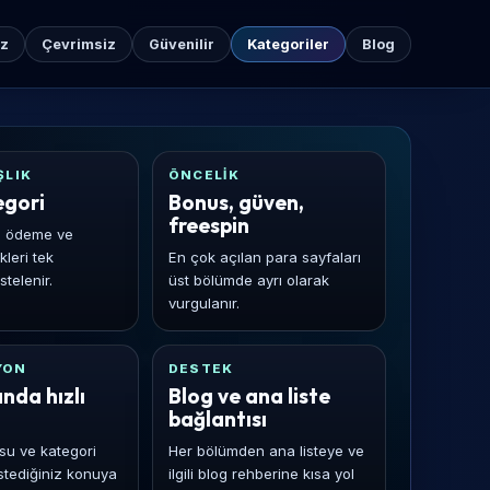
ız
Çevrimsiz
Güvenilir
Kategoriler
Blog
ŞLIK
ÖNCELIK
egori
Bonus, güven,
freespin
t, ödeme ve
kleri tek
En çok açılan para sayfaları
telenir.
üst bölümde ayrı olarak
vurgulanır.
YON
DESTEK
nda hızlı
Blog ve ana liste
bağlantısı
su ve kategori
Her bölümden ana listeye ve
istediğiniz konuya
ilgili blog rehberine kısa yol