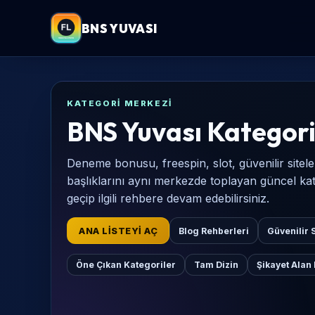
BNS YUVASI
KATEGORI MERKEZI
BNS Yuvası Kategori
Deneme bonusu, freespin, slot, güvenilir sitel
başlıklarını aynı merkezde toplayan güncel kate
geçip ilgili rehbere devam edebilirsiniz.
ANA LISTEYI AÇ
Blog Rehberleri
Güvenilir 
Öne Çıkan Kategoriler
Tam Dizin
Şikayet Alan