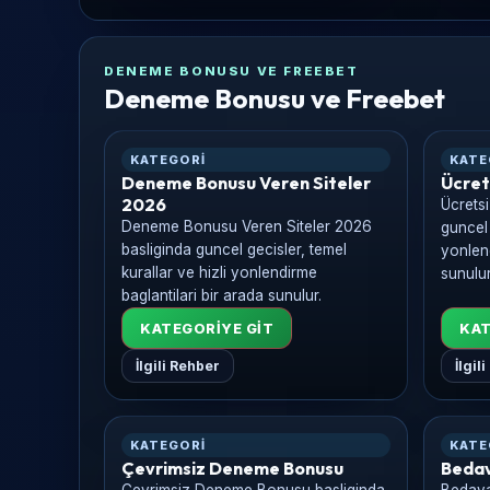
DENEME BONUSU VE FREEBET
Deneme Bonusu ve Freebet
KATEGORI
KATE
Deneme Bonusu Veren Siteler
Ücret
2026
Ücrets
Deneme Bonusu Veren Siteler 2026
guncel 
basliginda guncel gecisler, temel
yonlend
kurallar ve hizli yonlendirme
sunulur
baglantilari bir arada sunulur.
KATEGORIYE GIT
KAT
İlgili Rehber
İlgil
KATEGORI
KATE
Çevrimsiz Deneme Bonusu
Bedav