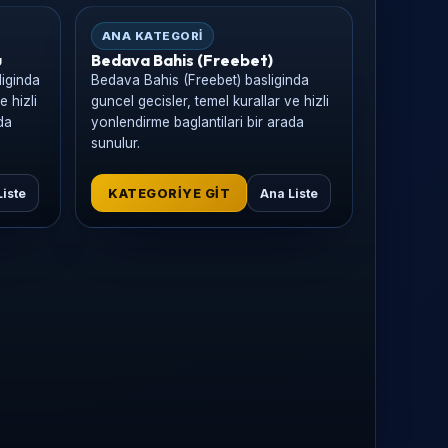
ANA KATEGORI
u
Bedava Bahis (Freebet)
iginda
Bedava Bahis (Freebet) basliginda
e hizli
guncel gecisler, temel kurallar ve hizli
da
yonlendirme baglantilari bir arada
sunulur.
Liste
KATEGORIYE GIT
Ana Liste