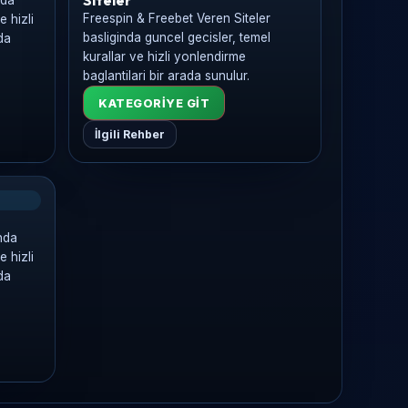
Siteler
nda
Freespin & Freebet Veren Siteler
e hizli
basliginda guncel gecisler, temel
da
kurallar ve hizli yonlendirme
baglantilari bir arada sunulur.
KATEGORIYE GIT
İlgili Rehber
nda
e hizli
da