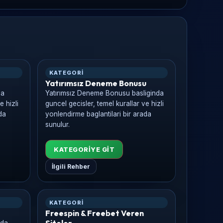
KATEGORI
Yatırımsız Deneme Bonusu
da
Yatırımsız Deneme Bonusu basliginda
e hizli
guncel gecisler, temel kurallar ve hizli
da
yonlendirme baglantilari bir arada
sunulur.
KATEGORIYE GIT
İlgili Rehber
KATEGORI
Freespin & Freebet Veren