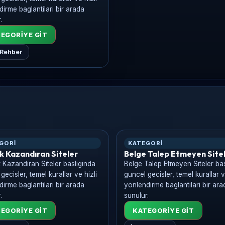
irme baglantilari bir arada
.
EGORIYE GIT
i Rehber
GORI
KATEGORI
k Kazandıran Siteler
Belge Talep Etmeyen Site
 Kazandıran Siteler basliginda
Belge Talep Etmeyen Siteler bas
gecisler, temel kurallar ve hizli
guncel gecisler, temel kurallar v
irme baglantilari bir arada
yonlendirme baglantilari bir ara
.
sunulur.
EGORIYE GIT
KATEGORIYE GIT