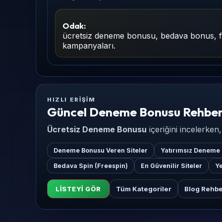
Odak:
ücretsiz deneme bonusu, bedava bonus, fre
kampanyaları.
HIZLI ERIŞIM
Güncel Deneme Bonusu Rehber
Ücretsiz Deneme Bonusu
içeriğini incelerken
Deneme Bonusu Veren Siteler
Yatırımsız Deneme
Bedava Spin (Freespin)
En Güvenilir Siteler
Ye
Tüm Kategoriler
Blog Rehbe
LISTEYI GÖR