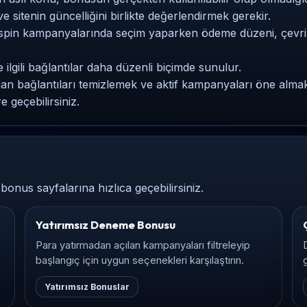
e sitenin güncelliğini birlikte değerlendirmek gerekir.
in kampanyalarında seçim yaparken ödeme düzeni, çevrim şa
ilgili bağlantılar daha düzenli biçimde sunulur.
an bağlantıları temizlemek ve aktif kampanyaları öne almak 
re geçebilirsiniz.
bonus sayfalarına hızlıca geçebilirsiniz.
Yatırımsız Deneme Bonusu
Para yatırmadan açılan kampanyaları filtreleyip
başlangıç için uygun seçenekleri karşılaştırın.
g
Yatırımsız Bonuslar