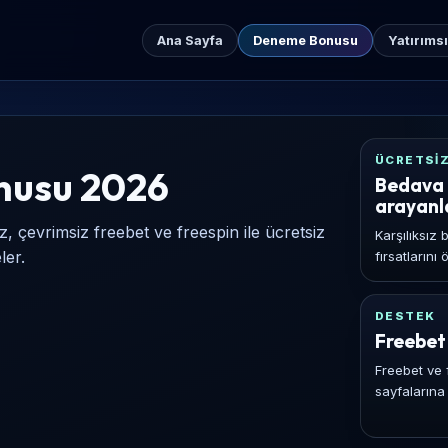
Ana Sayfa
Deneme Bonusu
Yatırıms
ÜCRETSIZ
nusu 2026
Bedava
arayanl
, çevrimsiz freebet ve freespin ile ücretsiz
Karşılıksız 
ler.
fırsatlarını 
DESTEK
Freebet
Freebet ve 
sayfalarına 