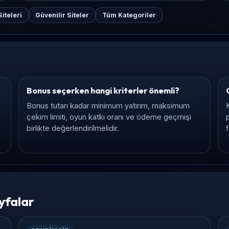
Siteleri
Güvenilir Siteler
Tüm Kategoriler
Bonus seçerken hangi kriterler önemli?
Bonus tutarı kadar minimum yatırım, maksimum
çekim limiti, oyun katkı oranı ve ödeme geçmişi
p
birlikte değerlendirilmelidir.
f
yfalar