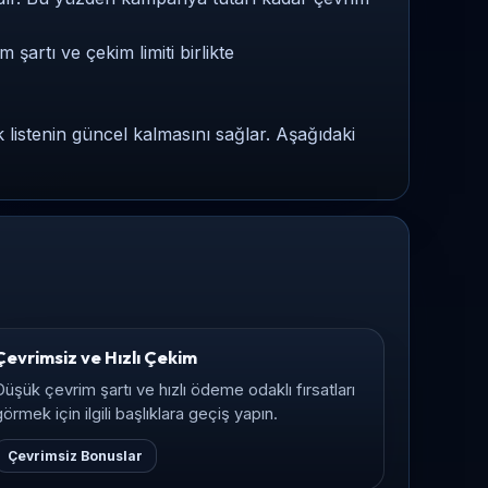
rtı ve çekim limiti birlikte
listenin güncel kalmasını sağlar. Aşağıdaki
Çevrimsiz ve Hızlı Çekim
Düşük çevrim şartı ve hızlı ödeme odaklı fırsatları
örmek için ilgili başlıklara geçiş yapın.
Çevrimsiz Bonuslar