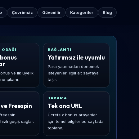
ız
Çevrimsiz
Güvenilir
Kategoriler
Blog
 ODAĞI
BAĞLANTI
 bonus
Yatırımsız ile uyumlu
ar
Para yatırmadan denemek
bonus ve ilk üyelik
isteyenleri ilgili alt sayfaya
öne çıkarır.
taşır.
TARAMA
 ve Freespin
Tek ana URL
freespin
Ücretsiz bonus arayanlar
hızlı geçiş sağlar.
için temel bilgiler bu sayfada
toplanır.