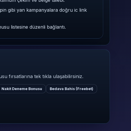
ksimum çekim ve belge talebi.
pin gibi yan kampanyalara doğru ic link
u listesine düzenli bağlantı.
fırsatlarına tek tıkla ulaşabilirsiniz.
Nakit Deneme Bonusu
Bedava Bahis (Freebet)