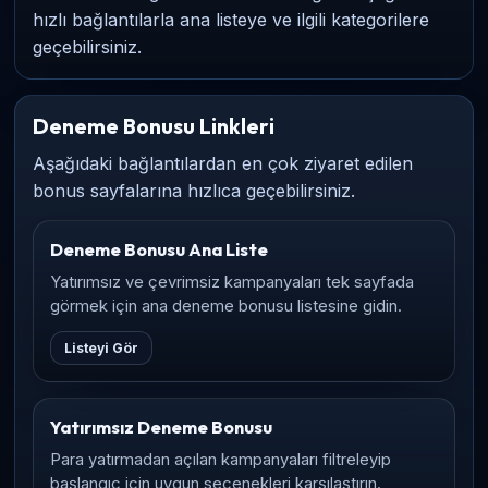
hızlı bağlantılarla ana listeye ve ilgili kategorilere
geçebilirsiniz.
Deneme Bonusu Linkleri
Aşağıdaki bağlantılardan en çok ziyaret edilen
bonus sayfalarına hızlıca geçebilirsiniz.
Deneme Bonusu Ana Liste
Yatırımsız ve çevrimsiz kampanyaları tek sayfada
görmek için ana deneme bonusu listesine gidin.
Listeyi Gör
Yatırımsız Deneme Bonusu
Para yatırmadan açılan kampanyaları filtreleyip
başlangıç için uygun seçenekleri karşılaştırın.