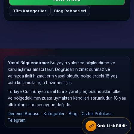
Tüm Kategoriler
Blog Rehberleri
Yasal Bilgilendirme:
Bu yayın yalnızca bilgilendirme ve
karşılaştırma amacı taşır. Doğrudan hizmet sunmaz ve
yalnızca ilgili hizmetlerin yasal olduğu bölgelerdeki 18 yaş
üstü kullanıcılar için hazırlanmıştır.
Türkiye Cumhuriyeti dahil tüm ziyaretçiler, bulundukları ülke
ve bölgedeki mevzuata uymaktan kendileri sorumludur. 18 yaş
altı kullanıcılar için uygun değildir.
Deneme Bonusu
-
Kategoriler
-
Blog
-
Gizlilik Politikası
-
Telegram
Kırık Link Bildir