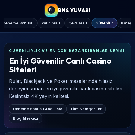
BNS YUVASI
Deneme Bonusu
Yatırımsız
Çevrimsiz
Güvenilir
Katego
GÜVENİLİRLİK VE EN ÇOK KAZANDIRANLAR SERİSİ
En İyi Güvenilir Canlı Casino
Siteleri
Rulet, Blackjack ve Poker masalarında hilesiz
deneyim sunan en iyi güvenilir canlı casino siteleri.
Kesintisiz 4K yayın kalitesi.
Deneme Bonusu Ana Liste
Tüm Kategoriler
Blog Merkezi