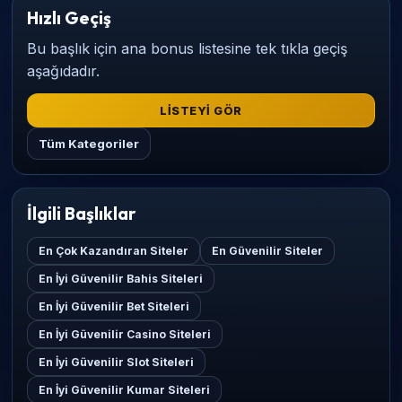
Hızlı Geçiş
Bu başlık için ana bonus listesine tek tıkla geçiş
aşağıdadır.
LISTEYI GÖR
Tüm Kategoriler
İlgili Başlıklar
En Çok Kazandıran Siteler
En Güvenilir Siteler
En İyi Güvenilir Bahis Siteleri
En İyi Güvenilir Bet Siteleri
En İyi Güvenilir Casino Siteleri
En İyi Güvenilir Slot Siteleri
En İyi Güvenilir Kumar Siteleri