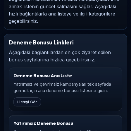
almak listenin güncel kalmasını sağlar. Aşağıdaki
hızlı bağlantılarla ana listeye ve ilgili kategorilere
geçebilirsiniz.
Deneme Bonusu Linkleri
Aşağıdaki bağlantılardan en çok ziyaret edilen
bonus sayfalarına hızlıca geçebilirsiniz.
Deneme Bonusu Ana Liste
Yatırımsız ve çevrimsiz kampanyaları tek sayfada
görmek için ana deneme bonusu listesine gidin.
Listeyi Gör
Yatırımsız Deneme Bonusu