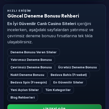
HIZLI ERIŞIM
Güncel Deneme Bonusu Rehberi
En İyi Güvenilir Canlı Casino Siteleri
içeriğini
incelerken, aşağıdaki sayfalardan yatırımsız ve
çevrimsiz deneme bonusu fırsatlarına tek tıkla
ulaşabilirsiniz.
Deneme Bonusu Veren Siteler
Yatırımsız Deneme Bonusu
Çevrimsiz Deneme Bonusu
Ücretsiz Deneme Bonusu
Nakit Deneme Bonusu
Bedava Bahis (Freebet)
Bedava Spin (Freespin)
En Güvenilir Siteler
Yeni Açılan Siteler
Tüm Kategoriler
Blog Rehberleri
LISTEYI GÖR