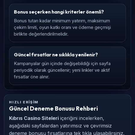
Bonus seçerken hangi kriterler önemli?
Bonus tutarı kadar minimum yatırım, maksimum
çekim limiti, oyun katkı oranı ve ödeme geçmişi
birlikte değerlendirilmelidir.
Güncel fırsatlar ne sıklıkla yenilenir?
Kampanyalar gün içinde değişebildiği için sayfa
periyodik olarak güncellenir; yeni linkler ve aktif
fırsatlar öne alınır.
HIZLI ERIŞIM
Güncel Deneme Bonusu Rehberi
Kıbrıs Casino Siteleri
içeriğini incelerken,
aşağıdaki sayfalardan yatırımsız ve çevrimsiz
deneme bonusu fırsatlarına tek tıkla ulaşabilirsiniz.