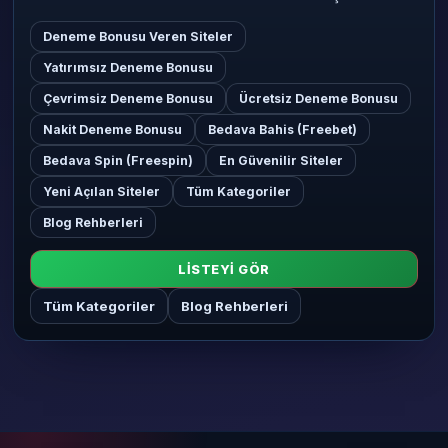
Deneme Bonusu Veren Siteler
Yatırımsız Deneme Bonusu
Çevrimsiz Deneme Bonusu
Ücretsiz Deneme Bonusu
Nakit Deneme Bonusu
Bedava Bahis (Freebet)
Bedava Spin (Freespin)
En Güvenilir Siteler
Yeni Açılan Siteler
Tüm Kategoriler
Blog Rehberleri
LISTEYI GÖR
Tüm Kategoriler
Blog Rehberleri