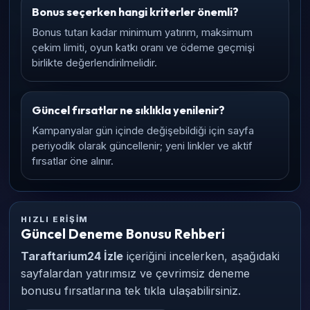
Bonus seçerken hangi kriterler önemli?
Bonus tutarı kadar minimum yatırım, maksimum
çekim limiti, oyun katkı oranı ve ödeme geçmişi
birlikte değerlendirilmelidir.
Güncel fırsatlar ne sıklıkla yenilenir?
Kampanyalar gün içinde değişebildiği için sayfa
periyodik olarak güncellenir; yeni linkler ve aktif
fırsatlar öne alınır.
HIZLI ERIŞIM
Güncel Deneme Bonusu Rehberi
Taraftarium24 İzle
içeriğini incelerken, aşağıdaki
sayfalardan yatırımsız ve çevrimsiz deneme
bonusu fırsatlarına tek tıkla ulaşabilirsiniz.