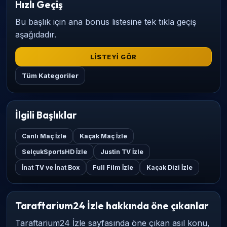
Hızlı Geçiş
Bu başlık için ana bonus listesine tek tıkla geçiş
aşağıdadır.
LISTEYI GÖR
Tüm Kategoriler
İlgili Başlıklar
Canlı Maç İzle
Kaçak Maç İzle
SelçukSportsHD İzle
Justin TV İzle
İnat TV ve İnat Box
Full Film İzle
Kaçak Dizi İzle
Taraftarium24 İzle hakkında öne çıkanlar
Taraftarium24 İzle sayfasında öne çıkan asıl konu,