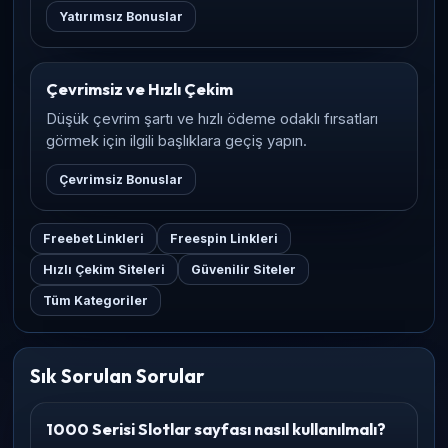
Yatırımsız Bonuslar
Çevrimsiz ve Hızlı Çekim
Düşük çevrim şartı ve hızlı ödeme odaklı fırsatları
görmek için ilgili başlıklara geçiş yapın.
Çevrimsiz Bonuslar
Freebet Linkleri
Freespin Linkleri
Hızlı Çekim Siteleri
Güvenilir Siteler
Tüm Kategoriler
Sık Sorulan Sorular
1000 Serisi Slotlar sayfası nasıl kullanılmalı?