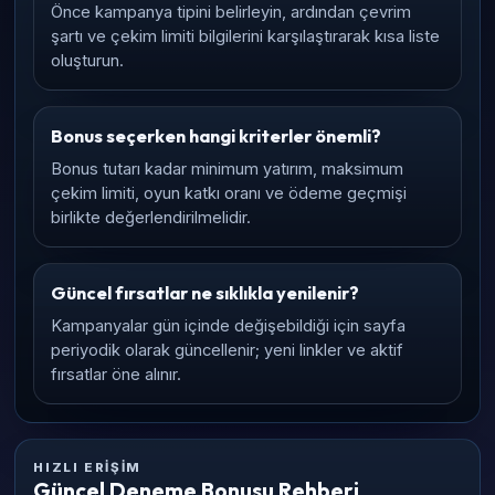
Önce kampanya tipini belirleyin, ardından çevrim
şartı ve çekim limiti bilgilerini karşılaştırarak kısa liste
oluşturun.
Bonus seçerken hangi kriterler önemli?
Bonus tutarı kadar minimum yatırım, maksimum
çekim limiti, oyun katkı oranı ve ödeme geçmişi
birlikte değerlendirilmelidir.
Güncel fırsatlar ne sıklıkla yenilenir?
Kampanyalar gün içinde değişebildiği için sayfa
periyodik olarak güncellenir; yeni linkler ve aktif
fırsatlar öne alınır.
HIZLI ERIŞIM
Güncel Deneme Bonusu Rehberi