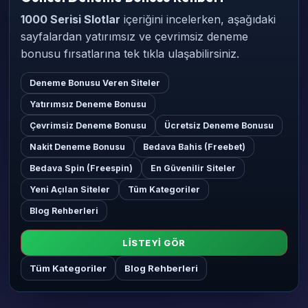
1000 Serisi Slotlar
içeriğini incelerken, aşağıdaki
sayfalardan yatırımsız ve çevrimsiz deneme
bonusu fırsatlarına tek tıkla ulaşabilirsiniz.
Deneme Bonusu Veren Siteler
Yatırımsız Deneme Bonusu
Çevrimsiz Deneme Bonusu
Ücretsiz Deneme Bonusu
Nakit Deneme Bonusu
Bedava Bahis (Freebet)
Bedava Spin (Freespin)
En Güvenilir Siteler
Yeni Açılan Siteler
Tüm Kategoriler
Blog Rehberleri
LISTEYI GÖR
Tüm Kategoriler
Blog Rehberleri