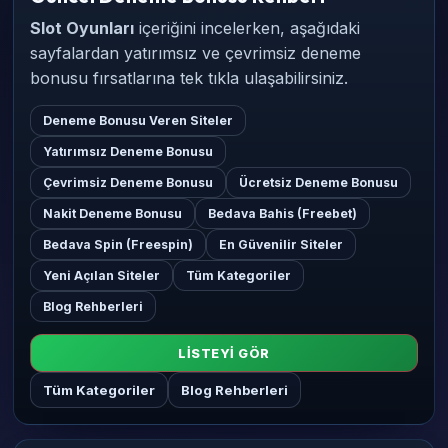
Slot Oyunları
içeriğini incelerken, aşağıdaki
sayfalardan yatırımsız ve çevrimsiz deneme
bonusu fırsatlarına tek tıkla ulaşabilirsiniz.
Deneme Bonusu Veren Siteler
Yatırımsız Deneme Bonusu
Çevrimsiz Deneme Bonusu
Ücretsiz Deneme Bonusu
Nakit Deneme Bonusu
Bedava Bahis (Freebet)
Bedava Spin (Freespin)
En Güvenilir Siteler
Yeni Açılan Siteler
Tüm Kategoriler
Blog Rehberleri
LISTEYI GÖR
Tüm Kategoriler
Blog Rehberleri