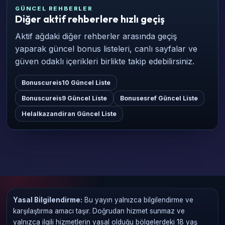
GÜNCEL REHBERLER
Diğer aktif rehberlere hızlı geçiş
Aktif ağdaki diğer rehberler arasında geçiş
yaparak güncel bonus listeleri, canlı sayfalar ve
güven odaklı içerikleri birlikte takip edebilirsiniz.
Bonuscureis10 Güncel Liste
Bonuscureis9 Güncel Liste
Bonusesref Güncel Liste
Helalkazandiran Güncel Liste
Yasal Bilgilendirme:
Bu yayın yalnızca bilgilendirme ve
karşılaştırma amacı taşır. Doğrudan hizmet sunmaz ve
yalnızca ilgili hizmetlerin yasal olduğu bölgelerdeki 18 yaş