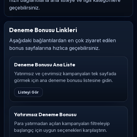
hızlı bağlantılarla ana listeye ve ilgili kategorilere
geçebilirsiniz.
Deneme Bonusu Linkleri
Aşağıdaki bağlantılardan en çok ziyaret edilen
bonus sayfalarına hızlıca geçebilirsiniz.
Deneme Bonusu Ana Liste
Yatırımsız ve çevrimsiz kampanyaları tek sayfada
görmek için ana deneme bonusu listesine gidin.
Listeyi Gör
Yatırımsız Deneme Bonusu
Para yatırmadan açılan kampanyaları filtreleyip
başlangıç için uygun seçenekleri karşılaştırın.