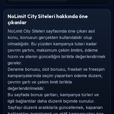
NoLimit City Siteleri hakkında öne
çıkanlar
NoLimit City Siteleri sayfasında öne çıkan asıl
konu, bonusun gerçekten kullanılabilir olup
olmadığıdır. Bu yüzden kampanya tutarı kadar
çevrim şartını, maksimum çekim limitini, ödeme
hızını ve sitenin güncelliğini birlikte değerlendirmek
gerekir.
Deneme bonusu, slot bonusu, freebet ve freespin
kampanyalarında seçim yaparken ödeme düzeni,
çevrim şartı ve çekim limiti birlikte
değerlendirilmelidir.
Bu sayfada bonus şartları, kampanya türleri ve
ilgili bağlantılar daha düzenli biçimde sunulur.
Sayfayı düzenli aralıklarla güncellemek, kapanan
bağlantıları temizlemek ve aktif kampanyaları öne