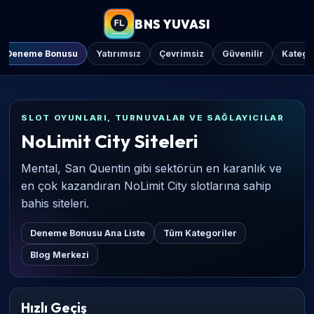
BNS YUVASI
Deneme Bonusu
Yatırımsız
Çevrimsiz
Güvenilir
Katego
SLOT OYUNLARI, TURNUVALAR VE SAĞLAYICILAR
NoLimit City Siteleri
Mental, San Quentin gibi sektörün en karanlık ve
en çok kazandıran NoLimit City slotlarına sahip
bahis siteleri.
Deneme Bonusu Ana Liste
Tüm Kategoriler
Blog Merkezi
Hızlı Geçiş