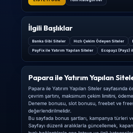
İlgili Başlıklar
Banka Gibi Siteler
Hızlı Çekim Ödeyen Siteler
PayFix ile Yatırım Yapılan Siteler
Ecopayz (Payz) il
Papara ile Yatırım Yapılan Site
Papara ile Yatırım Yapılan Siteler sayfasında 
çevrim şartını, maksimum çekim limitini, ödeme h
Deneme bonusu, slot bonusu, freebet ve freesp
değerlendirilmelidir.
Bu sayfada bonus şartları, kampanya türleri ve 
Sayfayı düzenli aralıklarla güncellemek, kapan