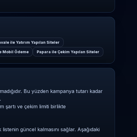
vale ile Yatırım Yapılan Siteler
ve Mobil Ödeme
Papara ile Çekim Yapılan Siteler
 olmadığıdır. Bu yüzden kampanya tutarı kadar
.
rtı ve çekim limiti birlikte
listenin güncel kalmasını sağlar. Aşağıdaki