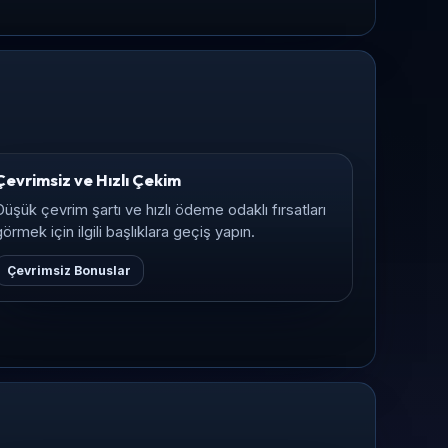
Çevrimsiz ve Hızlı Çekim
Düşük çevrim şartı ve hızlı ödeme odaklı fırsatları
örmek için ilgili başlıklara geçiş yapın.
Çevrimsiz Bonuslar