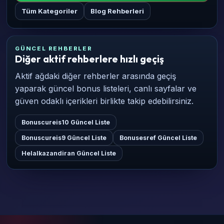
Tüm Kategoriler
Blog Rehberleri
GÜNCEL REHBERLER
Diğer aktif rehberlere hızlı geçiş
Aktif ağdaki diğer rehberler arasında geçiş
yaparak güncel bonus listeleri, canlı sayfalar ve
güven odaklı içerikleri birlikte takip edebilirsiniz.
Bonuscureis10 Güncel Liste
Bonuscureis9 Güncel Liste
Bonusesref Güncel Liste
Helalkazandiran Güncel Liste