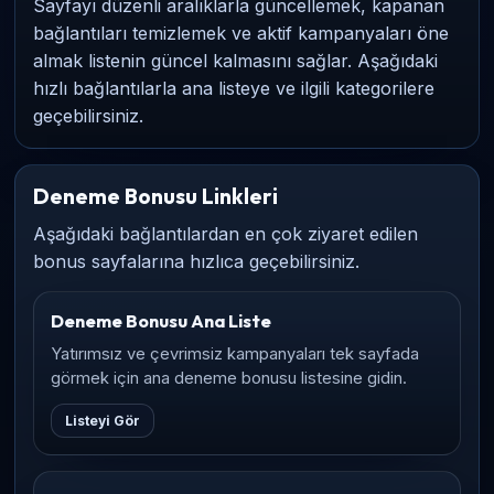
Sayfayı düzenli aralıklarla güncellemek, kapanan
bağlantıları temizlemek ve aktif kampanyaları öne
almak listenin güncel kalmasını sağlar. Aşağıdaki
hızlı bağlantılarla ana listeye ve ilgili kategorilere
geçebilirsiniz.
Deneme Bonusu Linkleri
Aşağıdaki bağlantılardan en çok ziyaret edilen
bonus sayfalarına hızlıca geçebilirsiniz.
Deneme Bonusu Ana Liste
Yatırımsız ve çevrimsiz kampanyaları tek sayfada
görmek için ana deneme bonusu listesine gidin.
Listeyi Gör