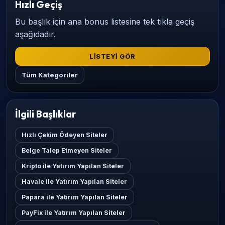
Hızlı Geçiş
Bu başlık için ana bonus listesine tek tıkla geçiş
aşağıdadır.
LISTEYI GÖR
Tüm Kategoriler
İlgili Başlıklar
Hızlı Çekim Ödeyen Siteler
Belge Talep Etmeyen Siteler
Kripto ile Yatırım Yapılan Siteler
Havale ile Yatırım Yapılan Siteler
Papara ile Yatırım Yapılan Siteler
PayFix ile Yatırım Yapılan Siteler