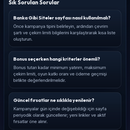
Sık Sorulan Sorular
Banka Gibi Siteler sayfası nasıl kullanılmalı?
Önce kampanya tipini belirleyin, ardından çevrim
şartı ve çekim limiti bilgilerini karşılaştırarak kısa liste
oluşturun.
Bonus seçerken hangi kriterler önemli?
Bonus tutarı kadar minimum yatırım, maksimum
çekim limiti, oyun katkı oranı ve ödeme geçmişi
birlikte değerlendirilmelidir.
Güncel fırsatlar ne sıklıkla yenilenir?
Kampanyalar gün içinde değişebildiği için sayfa
periyodik olarak güncellenir; yeni linkler ve aktif
fırsatlar öne alınır.