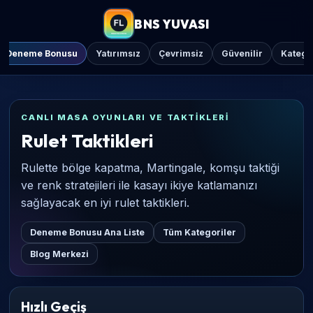
BNS YUVASI
Deneme Bonusu
Yatırımsız
Çevrimsiz
Güvenilir
Katego
CANLI MASA OYUNLARI VE TAKTİKLERİ
Rulet Taktikleri
Rulette bölge kapatma, Martingale, komşu taktiği
ve renk stratejileri ile kasayı ikiye katlamanızı
sağlayacak en iyi rulet taktikleri.
Deneme Bonusu Ana Liste
Tüm Kategoriler
Blog Merkezi
Hızlı Geçiş