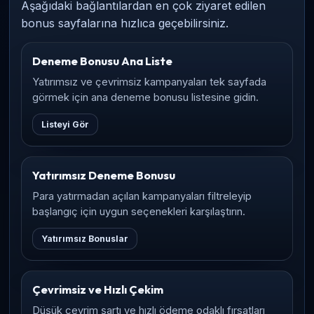
Aşağıdaki bağlantılardan en çok ziyaret edilen
bonus sayfalarına hızlıca geçebilirsiniz.
Deneme Bonusu Ana Liste
Yatırımsız ve çevrimsiz kampanyaları tek sayfada
görmek için ana deneme bonusu listesine gidin.
Listeyi Gör
Yatırımsız Deneme Bonusu
Para yatırmadan açılan kampanyaları filtreleyip
başlangıç için uygun seçenekleri karşılaştırın.
Yatırımsız Bonuslar
Çevrimsiz ve Hızlı Çekim
Düşük çevrim şartı ve hızlı ödeme odaklı fırsatları