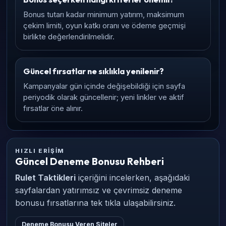
Bonus tutarı kadar minimum yatırım, maksimum
çekim limiti, oyun katkı oranı ve ödeme geçmişi
birlikte değerlendirilmelidir.
Güncel fırsatlar ne sıklıkla yenilenir?
Kampanyalar gün içinde değişebildiği için sayfa
periyodik olarak güncellenir; yeni linkler ve aktif
fırsatlar öne alınır.
HIZLI ERIŞIM
Güncel Deneme Bonusu Rehberi
Rulet Taktikleri
içeriğini incelerken, aşağıdaki
sayfalardan yatırımsız ve çevrimsiz deneme
bonusu fırsatlarına tek tıkla ulaşabilirsiniz.
Deneme Bonusu Veren Siteler