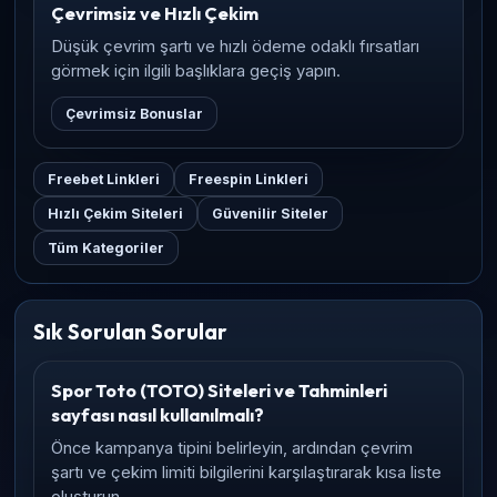
Çevrimsiz ve Hızlı Çekim
Düşük çevrim şartı ve hızlı ödeme odaklı fırsatları
görmek için ilgili başlıklara geçiş yapın.
Çevrimsiz Bonuslar
Freebet Linkleri
Freespin Linkleri
Hızlı Çekim Siteleri
Güvenilir Siteler
Tüm Kategoriler
Sık Sorulan Sorular
Spor Toto (TOTO) Siteleri ve Tahminleri
sayfası nasıl kullanılmalı?
Önce kampanya tipini belirleyin, ardından çevrim
şartı ve çekim limiti bilgilerini karşılaştırarak kısa liste