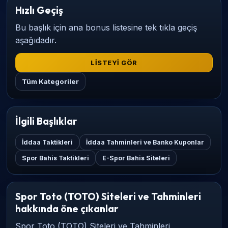
Hızlı Geçiş
Bu başlık için ana bonus listesine tek tıkla geçiş
aşağıdadır.
LISTEYI GÖR
Tüm Kategoriler
İlgili Başlıklar
İddaa Taktikleri
İddaa Tahminleri ve Banko Kuponlar
Spor Bahis Taktikleri
E-Spor Bahis Siteleri
Spor Toto (TOTO) Siteleri ve Tahminleri
hakkında öne çıkanlar
Spor Toto (TOTO) Siteleri ve Tahminleri