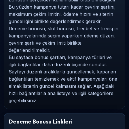
Bu yüzden kampanya tutarı kadar çevrim şartını,
maksimum çekim limitini, ödeme hızını ve sitenin
güncelliğini birlikte değerlendirmek gerekir.
Deneme bonusu, slot bonusu, freebet ve freespin
kampanyalarında seçim yaparken ödeme düzeni,
çevrim şartı ve çekim limiti birlikte
değerlendirilmelidir.
Bu sayfada bonus şartları, kampanya türleri ve
ilgili bağlantılar daha düzenli biçimde sunulur.
Sayfayı düzenli aralıklarla güncellemek, kapanan
bağlantıları temizlemek ve aktif kampanyaları öne
almak listenin güncel kalmasını sağlar. Aşağıdaki
hızlı bağlantılarla ana listeye ve ilgili kategorilere
geçebilirsiniz.
Deneme Bonusu Linkleri