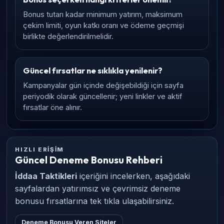
Bonus tutarı kadar minimum yatırım, maksimum
çekim limiti, oyun katkı oranı ve ödeme geçmişi
birlikte değerlendirilmelidir.
Güncel fırsatlar ne sıklıkla yenilenir?
Kampanyalar gün içinde değişebildiği için sayfa
periyodik olarak güncellenir; yeni linkler ve aktif
fırsatlar öne alınır.
HIZLI ERIŞIM
Güncel Deneme Bonusu Rehberi
İddaa Taktikleri
içeriğini incelerken, aşağıdaki
sayfalardan yatırımsız ve çevrimsiz deneme
bonusu fırsatlarına tek tıkla ulaşabilirsiniz.
Deneme Bonusu Veren Siteler