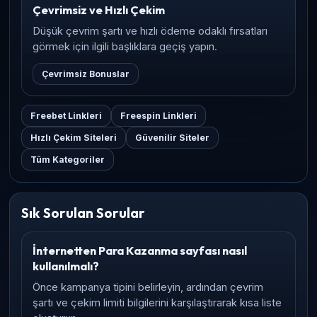
Çevrimsiz ve Hızlı Çekim
Düşük çevrim şartı ve hızlı ödeme odaklı fırsatları
görmek için ilgili başlıklara geçiş yapın.
Çevrimsiz Bonuslar
Freebet Linkleri
Freespin Linkleri
Hızlı Çekim Siteleri
Güvenilir Siteler
Tüm Kategoriler
Sık Sorulan Sorular
İnternetten Para Kazanma sayfası nasıl
kullanılmalı?
Önce kampanya tipini belirleyin, ardından çevrim
şartı ve çekim limiti bilgilerini karşılaştırarak kısa liste