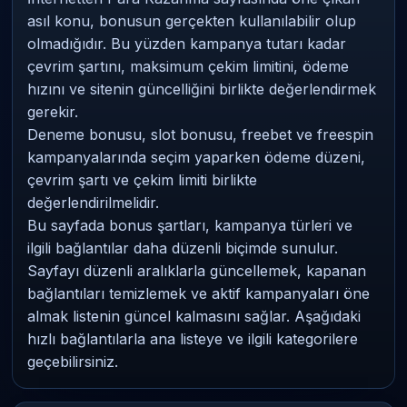
asıl konu, bonusun gerçekten kullanılabilir olup
olmadığıdır. Bu yüzden kampanya tutarı kadar
çevrim şartını, maksimum çekim limitini, ödeme
hızını ve sitenin güncelliğini birlikte değerlendirmek
gerekir.
Deneme bonusu, slot bonusu, freebet ve freespin
kampanyalarında seçim yaparken ödeme düzeni,
çevrim şartı ve çekim limiti birlikte
değerlendirilmelidir.
Bu sayfada bonus şartları, kampanya türleri ve
ilgili bağlantılar daha düzenli biçimde sunulur.
Sayfayı düzenli aralıklarla güncellemek, kapanan
bağlantıları temizlemek ve aktif kampanyaları öne
almak listenin güncel kalmasını sağlar. Aşağıdaki
hızlı bağlantılarla ana listeye ve ilgili kategorilere
geçebilirsiniz.