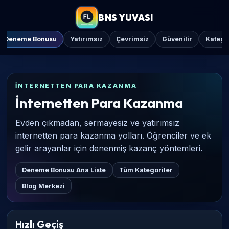
BNS YUVASI
Deneme Bonusu
Yatırımsız
Çevrimsiz
Güvenilir
Katego
İNTERNETTEN PARA KAZANMA
İnternetten Para Kazanma
Evden çıkmadan, sermayesiz ve yatırımsız
internetten para kazanma yolları. Öğrenciler ve ek
gelir arayanlar için denenmiş kazanç yöntemleri.
Deneme Bonusu Ana Liste
Tüm Kategoriler
Blog Merkezi
Hızlı Geçiş