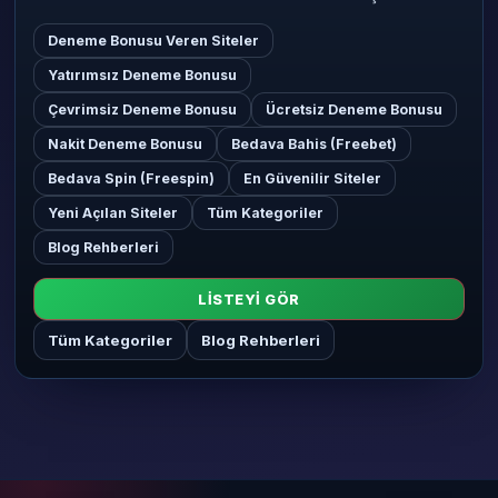
Deneme Bonusu Veren Siteler
Yatırımsız Deneme Bonusu
Çevrimsiz Deneme Bonusu
Ücretsiz Deneme Bonusu
Nakit Deneme Bonusu
Bedava Bahis (Freebet)
Bedava Spin (Freespin)
En Güvenilir Siteler
Yeni Açılan Siteler
Tüm Kategoriler
Blog Rehberleri
LISTEYI GÖR
Tüm Kategoriler
Blog Rehberleri