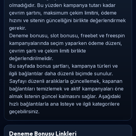
olmadığıdır. Bu yüzden kampanya tutarı kadar
çevrim şartını, maksimum çekim limitini, ödeme
hızını ve sitenin güncelliğini birlikte değerlendirmek
gerekir.
Deneme bonusu, slot bonusu, freebet ve freespin
kampanyalarında seçim yaparken ödeme düzeni,
çevrim şartı ve çekim limiti birlikte
değerlendirilmelidir.
Bu sayfada bonus şartları, kampanya türleri ve
ilgili bağlantılar daha düzenli biçimde sunulur.
Sayfayı düzenli aralıklarla güncellemek, kapanan
bağlantıları temizlemek ve aktif kampanyaları öne
almak listenin güncel kalmasını sağlar. Aşağıdaki
hızlı bağlantılarla ana listeye ve ilgili kategorilere
geçebilirsiniz.
Deneme Bonusu Linkleri