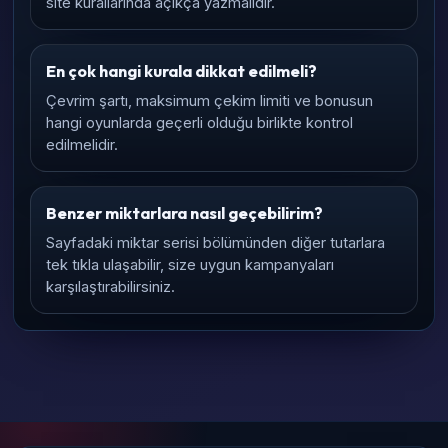
site kurallarında açıkça yazmalıdır.
En çok hangi kurala dikkat edilmeli?
Çevrim şartı, maksimum çekim limiti ve bonusun
hangi oyunlarda geçerli olduğu birlikte kontrol
edilmelidir.
Benzer miktarlara nasıl geçebilirim?
Sayfadaki miktar serisi bölümünden diğer tutarlara
tek tıkla ulaşabilir, size uygun kampanyaları
karşılaştırabilirsiniz.