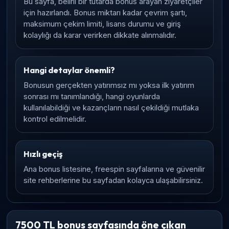
Bu sayfa, belirli bir tutarda bonus arayan ziyaretçiler
için hazırlandı. Bonus miktarı kadar çevrim şartı,
maksimum çekim limiti, lisans durumu ve giriş
kolaylığı da karar verirken dikkate alınmalıdır.
Hangi detaylar önemli?
Bonusun gerçekten yatırımsız mı yoksa ilk yatırım
sonrası mı tanımlandığı, hangi oyunlarda
kullanılabildiği ve kazançların nasıl çekildiği mutlaka
kontrol edilmelidir.
Hızlı geçiş
Ana bonus listesine, freespin sayfalarına ve güvenilir
site rehberlerine bu sayfadan kolayca ulaşabilirsiniz.
7500 TL bonus sayfasında öne çıkan