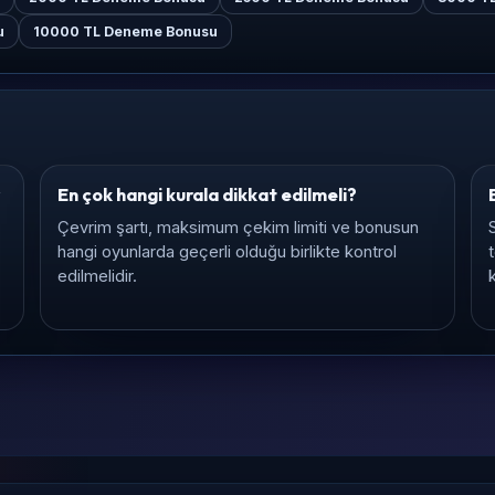
u
10000 TL Deneme Bonusu
En çok hangi kurala dikkat edilmeli?
Çevrim şartı, maksimum çekim limiti ve bonusun
hangi oyunlarda geçerli olduğu birlikte kontrol
edilmelidir.
k