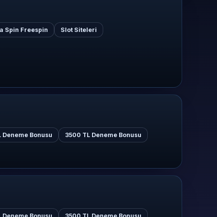
a Spin Freespin
Slot Siteleri
L Deneme Bonusu
3500 TL Deneme Bonusu
L Deneme Bonusu
3500 TL Deneme Bonusu