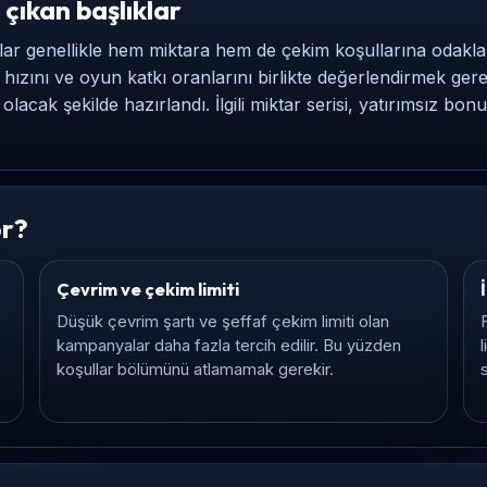
çıkan başlıklar
ılar genellikle hem miktara hem de çekim koşullarına odak
e hızını ve oyun katkı oranlarını birlikte değerlendirmek gere
ak şekilde hazırlandı. İlgili miktar serisi, yatırımsız bonusl
or?
Çevrim ve çekim limiti
Düşük çevrim şartı ve şeffaf çekim limiti olan
kampanyalar daha fazla tercih edilir. Bu yüzden
l
koşullar bölümünü atlamamak gerekir.