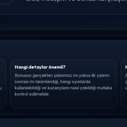
Hangi detaylar önemli?
Bonusun gerçekten yatırımsız mı yoksa ilk yatırım
sonrası mı tanımlandığı, hangi oyunlarda
u
kullanılabildiği ve kazançların nasıl çekildiği mutlaka
u
kontrol edilmelidir.