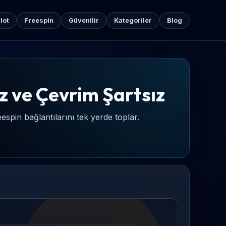
lot
Freespin
Güvenilir
Kategoriler
Blog
 ve Çevrim Şartsız
spin bağlantılarını tek yerde toplar.