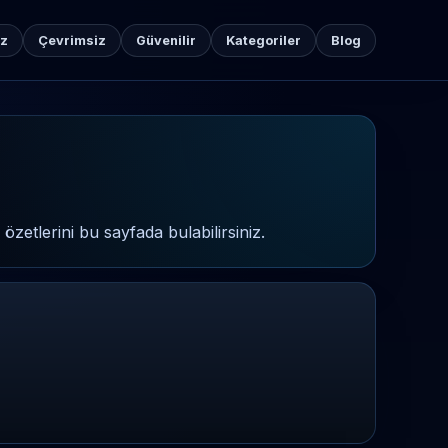
ız
Çevrimsiz
Güvenilir
Kategoriler
Blog
özetlerini bu sayfada bulabilirsiniz.