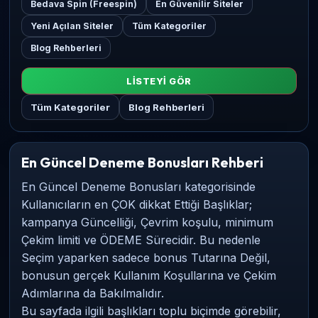
Bedava Spin (Freespin)
En Güvenilir Siteler
Yeni Açılan Siteler
Tüm Kategoriler
Blog Rehberleri
LISTEYI GÖR
Tüm Kategoriler
Blog Rehberleri
En Güncel Deneme Bonusları Rehberi
En Güncel Deneme Bonusları kategorisinde
Kullanıcıların en ÇOK dikkat Ettiği Başlıklar;
kampanya Güncelliği, Çevrim koşulu, minimum
Çekim limiti ve ÖDEME Sürecidir. Bu nedenle
Seçim yaparken sadece bonus Tutarına Değil,
bonusun gerçek Kullanım Koşullarına ve Çekim
Adımlarına da Bakılmalıdır.
Bu sayfada ilgili başlıkları toplu biçimde görebilir,