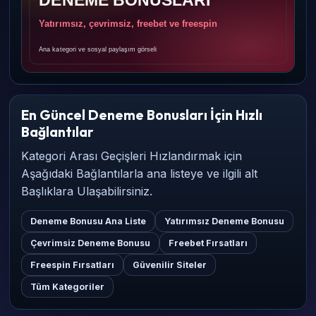
En Güncel Deneme Bonusları İçin Hızlı
Bağlantılar
Kategori Arası Geçişleri Hızlandırmak için
Aşağıdaki Bağlantılarla ana listeye ve ilgili alt
Başlıklara Ulaşabilirsiniz.
Deneme Bonusu Ana Liste
Yatırımsız Deneme Bonusu
Çevrimsiz Deneme Bonusu
Freebet Fırsatları
Freespin Fırsatları
Güvenilir Siteler
Tüm Kategoriler