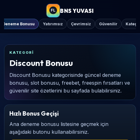
BNS YUVASI
Deneme Bonusu
Yatırımsız
Çevrimsiz
Güvenilir
Katego
KATEGORI
Discount Bonusu
Discount Bonusu kategorisinde güncel deneme
bonusu, slot bonusu, freebet, freespin fırsatları ve
güvenilir site özetlerini bu sayfada bulabilirsiniz.
Hızlı Bonus Geçişi
Ana deneme bonusu listesine geçmek için
aşağıdaki butonu kullanabilirsiniz.