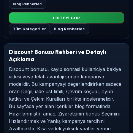
Blog Rehberleri
LISTEYI GÖR
Tüm Kategoriler
Blog Rehberleri
Discount Bonusu Rehberi ve Detaylı
Açıklama
Discount bonusu, kayip sonrasi kullaniciya bakiye
iadesi veya telafi avantaji sunan kampanya
modelidir. Bu kampanyayi degerlendirirken sadece
oran Değil; iade ust limiti, Çevrim koşulu, oyun
katkisi ve Çekim Kuralları birlikte incelenmelidir.
Bu sayfada yer alan içerikler blog formatinda
Hazırlanmıştır. amaç, Ziyaretçinin bonus Seçimini
Hızlandırmak ve Yanlış kampanya tercihini
Azaltmaktır. Kısa vadeli yüksek vaatler yerine