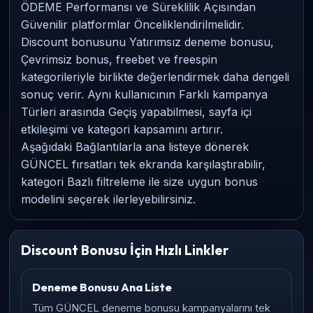
ÖDEME Performansı ve Süreklilik Açısından
Güvenilir platformlar Önceliklendirilmelidir.
Discount bonusunu Yatırımsız deneme bonusu,
Çevrimsiz bonus, freebet ve freespin
kategorileriyle birlikte değerlendirmek daha dengeli
sonuç verir. Aynı kullanıcının Farklı kampanya
Türleri arasında Geçiş yapabilmesi, sayfa içi
etkileşimi ve kategori kapsamını artırır.
Aşağıdaki Bağlantılarla ana listeye dönerek
GÜNCEL fırsatları tek ekranda karşılaştırabilir,
kategori Bazlı filtreleme ile size uygun bonus
modelini seçerek ilerleyebilirsiniz.
Discount Bonusu İçin Hızlı Linkler
Deneme Bonusu Ana Liste
Tüm GÜNCEL deneme bonusu kampanyalarını tek