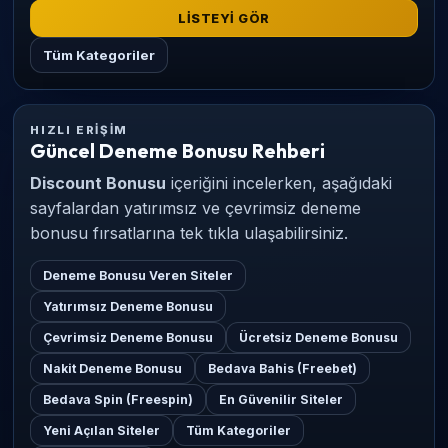
LISTEYI GÖR
Tüm Kategoriler
HIZLI ERIŞIM
Güncel Deneme Bonusu Rehberi
Discount Bonusu
içeriğini incelerken, aşağıdaki
sayfalardan yatırımsız ve çevrimsiz deneme
bonusu fırsatlarına tek tıkla ulaşabilirsiniz.
Deneme Bonusu Veren Siteler
Yatırımsız Deneme Bonusu
Çevrimsiz Deneme Bonusu
Ücretsiz Deneme Bonusu
Nakit Deneme Bonusu
Bedava Bahis (Freebet)
Bedava Spin (Freespin)
En Güvenilir Siteler
Yeni Açılan Siteler
Tüm Kategoriler