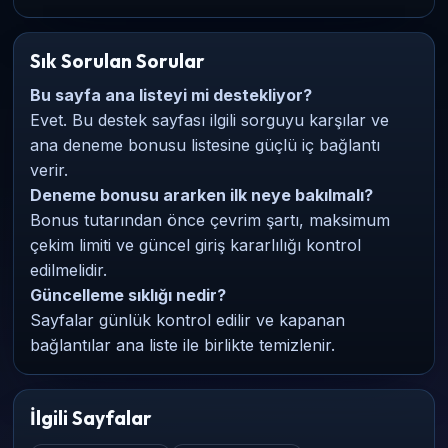
Sık Sorulan Sorular
Bu sayfa ana listeyi mi destekliyor?
Evet. Bu destek sayfası ilgili sorguyu karşılar ve
ana deneme bonusu listesine güçlü iç bağlantı
verir.
Deneme bonusu ararken ilk neye bakılmalı?
Bonus tutarından önce çevrim şartı, maksimum
çekim limiti ve güncel giriş kararlılığı kontrol
edilmelidir.
Güncelleme sıklığı nedir?
Sayfalar günlük kontrol edilir ve kapanan
bağlantılar ana liste ile birlikte temizlenir.
İlgili Sayfalar