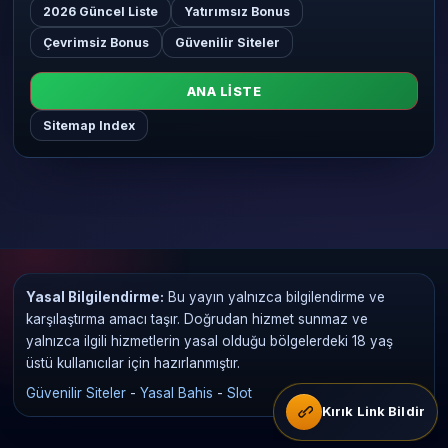
2026 Güncel Liste
Yatırımsız Bonus
Çevrimsiz Bonus
Güvenilir Siteler
ANA LISTE
Sitemap Index
Yasal Bilgilendirme:
Bu yayın yalnızca bilgilendirme ve
karşılaştırma amacı taşır. Doğrudan hizmet sunmaz ve
yalnızca ilgili hizmetlerin yasal olduğu bölgelerdeki 18 yaş
üstü kullanıcılar için hazırlanmıştır.
Güvenilir Siteler
-
Yasal Bahis
-
Slot
Kırık Link Bildir