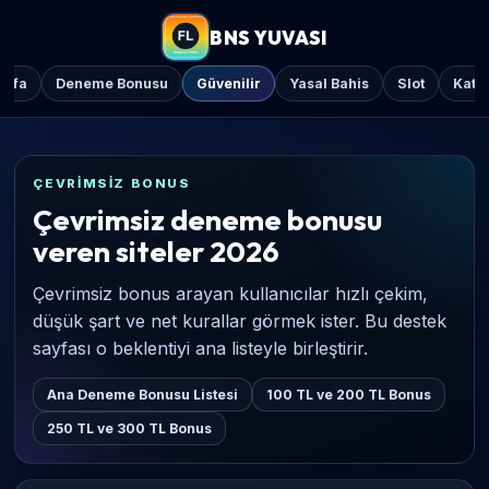
BNS YUVASI
ayfa
Deneme Bonusu
Güvenilir
Yasal Bahis
Slot
Kate
ÇEVRİMSİZ BONUS
Çevrimsiz deneme bonusu
veren siteler 2026
Çevrimsiz bonus arayan kullanıcılar hızlı çekim,
düşük şart ve net kurallar görmek ister. Bu destek
sayfası o beklentiyi ana listeyle birleştirir.
Ana Deneme Bonusu Listesi
100 TL ve 200 TL Bonus
250 TL ve 300 TL Bonus