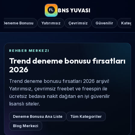
BNS YUVASI
Deneme Bonusu
Yatırımsız
Çevrimsiz
Güvenilir
Katego
REHBER MERKEZI
Trend deneme bonusu fırsatları
2026
Trend deneme bonusu fırsatları 2026 arşivi!
Yatırımsız, çevrimsiz freebet ve freespin ile
ücretsiz bedava nakit dağıtan en iyi güvenilir
lisanslı siteler.
Deneme Bonusu Ana Liste
Tüm Kategoriler
Blog Merkezi