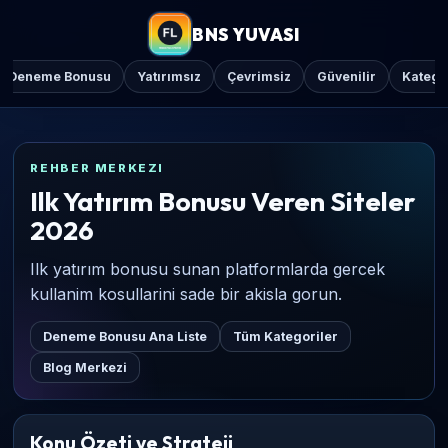
BNS YUVASI
Deneme Bonusu
Yatırımsız
Çevrimsiz
Güvenilir
Katego
REHBER MERKEZI
Ilk Yatırım Bonusu Veren Siteler
2026
Ilk yatırım bonusu sunan platformlarda gercek
kullanim kosullarini sade bir akisla gorun.
Deneme Bonusu Ana Liste
Tüm Kategoriler
Blog Merkezi
Konu Özeti ve Strateji