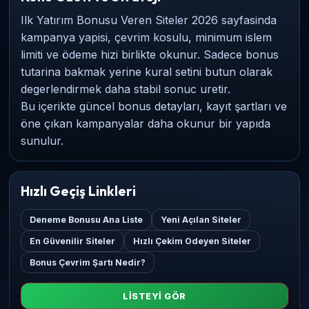
Ilk Yatırım Bonusu Veren Siteler 2026 sayfasinda
kampanya yapisi, çevrim kosulu, minimum islem
limiti ve ödeme hizi birlikte okunur. Sadece bonus
tutarina bakmak yerine kural setini butun olarak
degerlendirmek daha stabil sonuc uretir.
Bu içerikte güncel bonus detayları, kayıt şartları ve
öne çıkan kampanyalar daha okunur bir yapıda
sunulur.
Hızlı Geçiş Linkleri
Deneme Bonusu Ana Liste
Yeni Açılan Siteler
En Güvenilir Siteler
Hızlı Çekim Odeyen Siteler
Bonus Çevrim Şartı Nedir?
LISTEYI GÖR